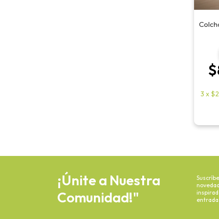
Colchó
$
3
x
$2
¡Únite a Nuestra
Suscríbe
novedade
Comunidad!"
inspira
entrada