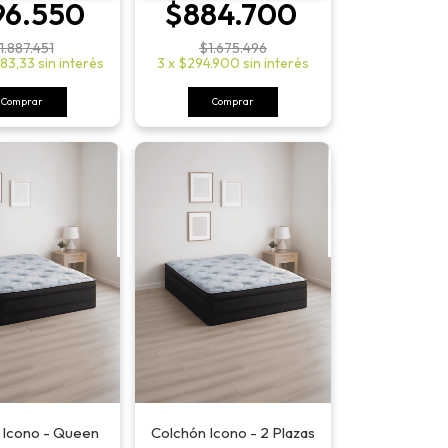
96.550
$884.700
1.887.451
$1.675.496
183,33
sin interés
3
x
$294.900
sin interés
Comprar
Comprar
 Icono - Queen
Colchón Icono - 2 Plazas