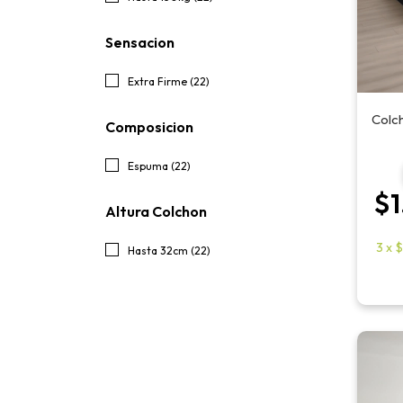
Sensacion
Extra Firme (22)
Colch
Composicion
Espuma (22)
$1
Altura Colchon
3
x
$
Hasta 32cm (22)