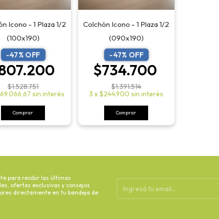
n Icono - 1 Plaza 1/2
Colchón Icono - 1 Plaza 1/2
(100x190)
(090x190)
-
47
% OFF
-
47
% OFF
807.200
$734.700
$1.528.751
$1.391.514
69.066,67
sin interés
3
x
$244.900
sin interés
Comprar
Comprar
te para recibir las últimas
s, ofertas exclusivas y consejos
dores directamente en tu bandeja de
.