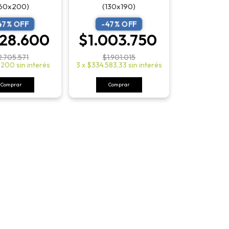
160x200)
(130x190)
47
% OFF
-
47
% OFF
428.600
$1.003.750
2.705.571
$1.901.015
.200
sin interés
3
x
$334.583,33
sin interés
Comprar
Comprar