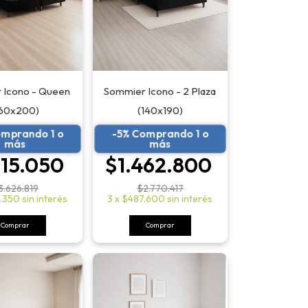
 Icono - Queen
Sommier Icono - 2 Plaza
160x200)
(140x190)
omprando 1 o
-5% Comprando 1 o
más
más
915.050
$1.462.800
3.626.819
$2.770.417
.350
sin interés
3
x
$487.600
sin interés
Comprar
Comprar