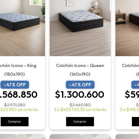
chón Icono - King
Colchón Icono - Queen
Colchón 
(180x190)
(160x190)
(
-
47
% OFF
-
47
% OFF
-
.568.850
$1.300.600
$5
$2.971.280
$2.463.180
$
$522.950
sin interés
3
x
$433.533,33
sin interés
3
x
$198.
Comprar
Comprar