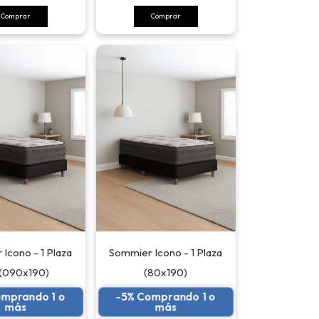
Comprar
Comprar
Icono - 1 Plaza
Sommier Icono - 1 Plaza
 (090x190)
(80x190)
omprando 1 o
-5% Comprando 1 o
más
más