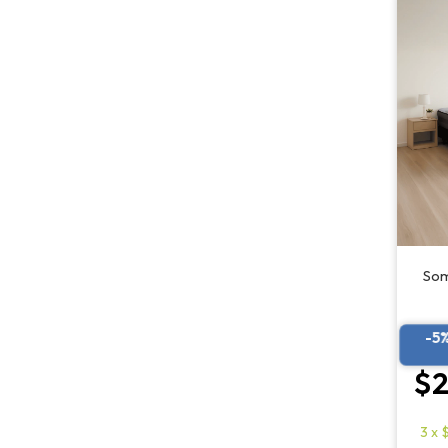
Som
-5
$2
3
x