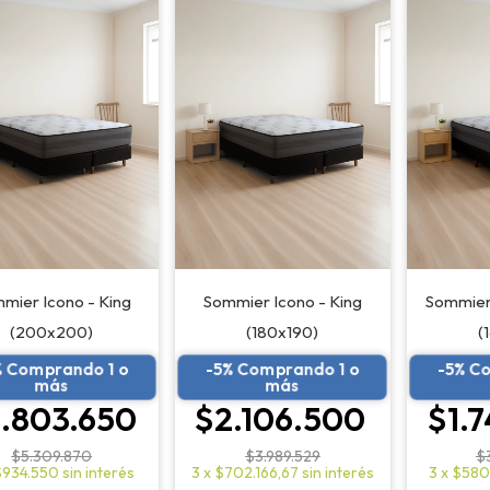
mier Icono - King
Sommier Icono - King
Sommier
(200x200)
(180x190)
(
% Comprando 1 o
-5% Comprando 1 o
-5% C
más
más
.803.650
$2.106.500
$1.
$5.309.870
$3.989.529
$
$934.550
sin interés
3
x
$702.166,67
sin interés
3
x
$580