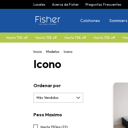
Locales
Acerca de Fisher
Preguntas Frecuentes
Colchones
Sommiers
% off
Hasta 75% off
Hasta 75% off
Hasta 75% off
Hasta 75% off
Inicio
.
Modelos
.
Icono
Icono
Ordenar por
Peso Maximo
Hasta 130kg (22)