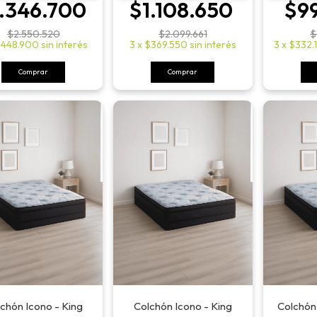
.346.700
$1.108.650
$9
$2.550.520
$2.099.661
$
448.900
sin interés
3
x
$369.550
sin interés
3
x
$332.
Comprar
Comprar
chón Icono - King
Colchón Icono - King
Colchón