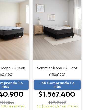
 Icono - Queen
Sommier Icono - 2 Plaza
160x190)
(150x190)
omprando 1 o
-5% Comprando 1 o
más
más
740.900
$1.567.400
3.297.244
$2.968.570
.300
sin interés
3
x
$522.466,67
sin interés