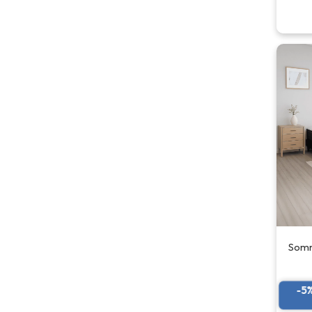
Somm
-5