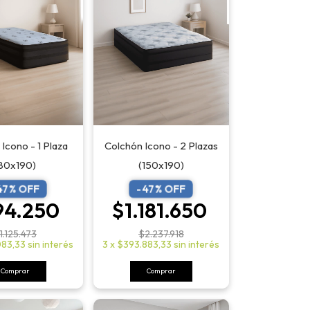
Icono - 1 Plaza
Colchón Icono - 2 Plazas
80x190)
(150x190)
47
% OFF
-
47
% OFF
94.250
$1.181.650
1.125.473
$2.237.918
083,33
sin interés
3
x
$393.883,33
sin interés
Comprar
Comprar