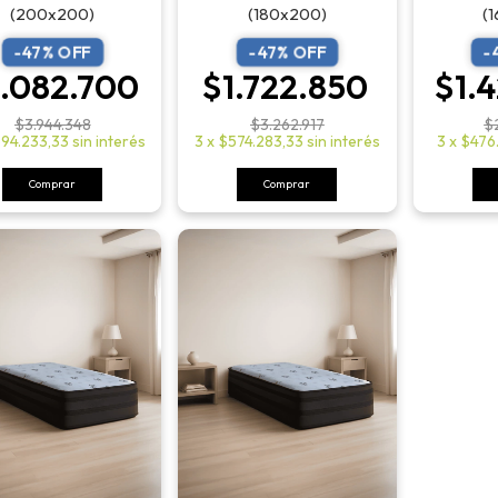
(200x200)
(180x200)
(
-
47
% OFF
-
47
% OFF
-
.082.700
$1.722.850
$1.
$3.944.348
$3.262.917
$
94.233,33
sin interés
3
x
$574.283,33
sin interés
3
x
$476
Comprar
Comprar