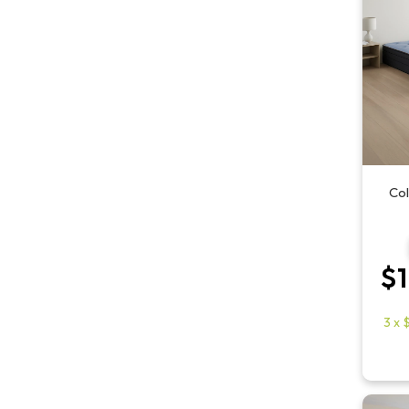
Col
$1
3
x