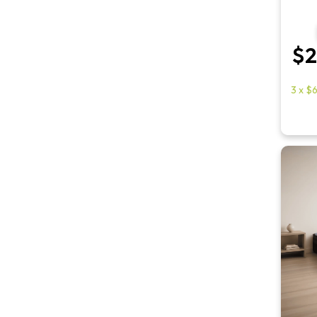
$2
3
x
$6