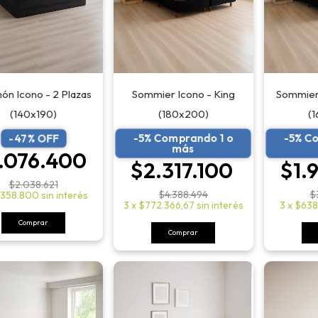
ón Icono - 2 Plazas
Sommier Icono - King
Sommier
(140x190)
(180x200)
(
-5% Comprando 1 o
-5% C
-
47
% OFF
más
.076.400
$2.317.100
$1.
$2.038.621
$4.388.494
$
358.800
sin interés
3
x
$772.366,67
sin interés
3
x
$638
Comprar
Comprar