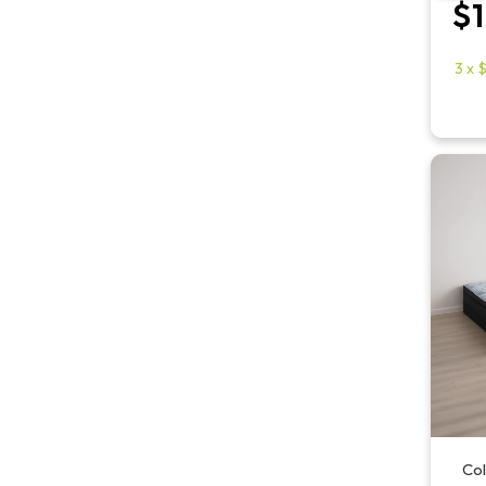
$1
3
x
$
Col