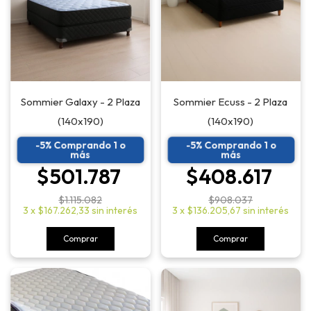
Sommier Galaxy - 2 Plaza
Sommier Ecuss - 2 Plaza
(140x190)
(140x190)
-5% Comprando 1 o
-5% Comprando 1 o
más
más
$501.787
$408.617
$1.115.082
$908.037
3
x
$167.262,33
sin interés
3
x
$136.205,67
sin interés
Comprar
Comprar