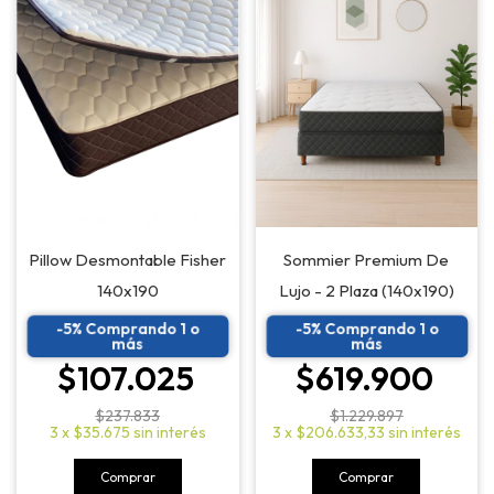
Pillow Desmontable Fisher
Sommier Premium De
140x190
Lujo - 2 Plaza (140x190)
-5% Comprando 1 o
-5% Comprando 1 o
más
más
$107.025
$619.900
$237.833
$1.229.897
3
x
$35.675
sin interés
3
x
$206.633,33
sin interés
Comprar