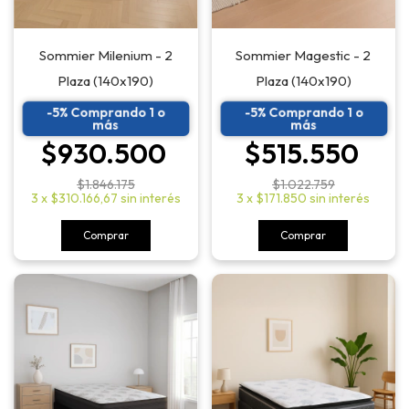
Sommier Magestic - 2
Sommier Milenium - 2
Plaza (140x190)
Plaza (140x190)
-5% Comprando 1 o
-5% Comprando 1 o
más
más
$515.550
$930.500
$1.022.759
$1.846.175
3
x
$171.850
sin interés
3
x
$310.166,67
sin interés
Comprar
Comprar