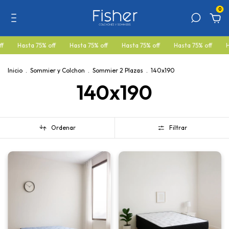
0
 off
Hasta 75% off
Hasta 75% off
Hasta 75% off
Hasta 75% off
Inicio
.
Sommier y Colchon
.
Sommier 2 Plazas
.
140x190
140x190
Ordenar
Filtrar