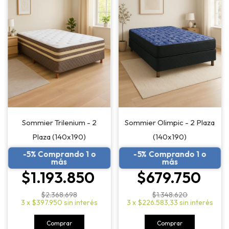
Sommier Trilenium - 2
Sommier Olimpic - 2 Plaza
Plaza (140x190)
(140x190)
-5% Comprando 1 o
-5% Comprando 1 o
más
más
$1.193.850
$679.750
$2.368.698
$1.348.620
3
x
$397.950
sin interés
3
x
$226.583,33
sin interés
Comprar
Comprar