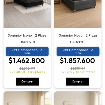
Sommier Nova - 2 Plaza
Sommier Icono - 2 Plaza
(140x190)
(140x190)
-5% Comprando 1 o
-5% Comprando 1 o
más
más
$1.857.600
$1.462.800
$3.518.179
$2.770.417
3
x
$619.200
sin interés
3
x
$487.600
sin interés
Comprar
Comprar