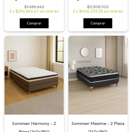
$1.686.642
$2.308.702
3
x
$296.866,67
sin interés
3
x
$406.333,33
sin interés
Comprar
Comprar
Sommier Harmony - 2
Sommier Maxime - 2 Plaza
Plaza (140x190)
(140x190)