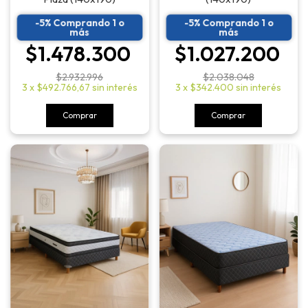
-5% Comprando 1 o
-5% Comprando 1 o
más
más
$1.478.300
$1.027.200
$2.932.996
$2.038.048
3
x
$492.766,67
sin interés
3
x
$342.400
sin interés
Comprar
Comprar