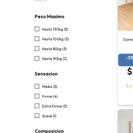
Peso Maximo
Hasta 130kg (5)
Somm
Hasta 100kg (3)
Hasta 80kg (3)
-5
Hasta 90kg (2)
$
Sensacion
3
x
Medio (5)
Firme (4)
Extra Firme (3)
Suave (1)
Composicion