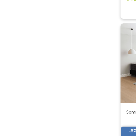
Somm
-5