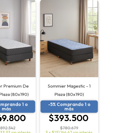
r Premium De
Sommier Magestic - 1
 Plaza (80x190)
Plaza (80x190)
omprando 1 o
-5% Comprando 1 o
más
más
49.800
$393.500
892.342
$780.679
933,33
sin interés
3
x
$131.166,67
sin interés