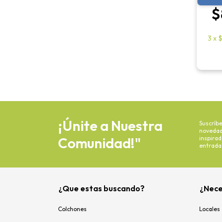
$
3
x
$
¡Únite a Nuestra
Suscríbe
novedade
Comunidad!"
inspira
entrada
¿Que estas buscando?
¿Nece
Colchones
Locales