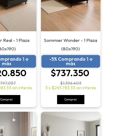
 Real - 1 Plaza
Sommier Wonder - 1 Plaza
80x190)
(80x190)
omprando 1 o
-5% Comprando 1 o
más
más
20.850
$737.350
797.057
$1.396.403
283,33
sin interés
3
x
$245.783,33
sin interés
Comprar
Comprar