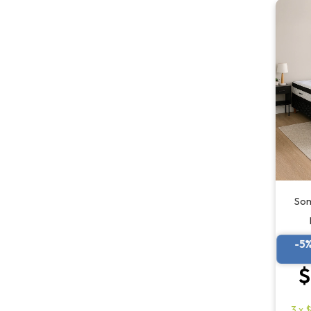
Som
-5
$
3
x
$