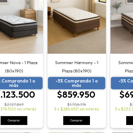
ier Nova - 1 Plaza
Sommier Harmony - 1
Sommier
(80x190)
Plaza (80x190)
Pla
% Comprando 1 o
-5% Comprando 1 o
-5% C
más
más
1.123.500
$859.950
$6
$2.127.869
$1.706.174
$
374.500
sin interés
3
x
$286.650
sin interés
3
x
$232.
Comprar
Comprar