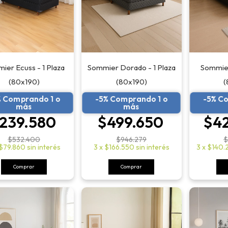
Sommier
ier Ecuss - 1 Plaza
Sommier Dorado - 1 Plaza
(
(80x190)
(80x190)
-5% C
% Comprando 1 o
-5% Comprando 1 o
más
más
$4
239.580
$499.650
$
$532.400
$946.279
3
x
$140.
$79.860
sin interés
3
x
$166.550
sin interés
Comprar
Comprar