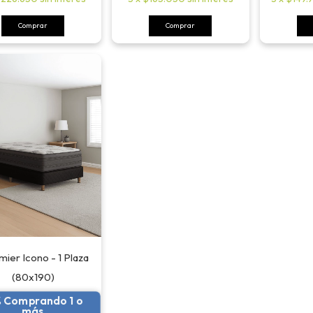
Comprar
Comprar
ier Icono - 1 Plaza
(80x190)
% Comprando 1 o
más