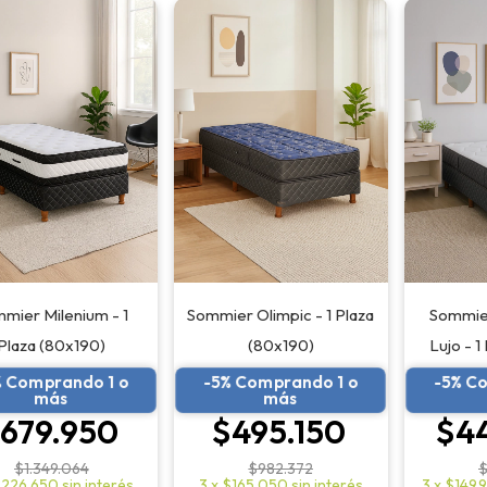
mier Milenium - 1
Sommier Olimpic - 1 Plaza
Sommie
Plaza (80x190)
(80x190)
Lujo - 1
% Comprando 1 o
-5% Comprando 1 o
-5% C
más
más
679.950
$495.150
$4
$1.349.064
$982.372
$
226.650
sin interés
3
x
$165.050
sin interés
3
x
$149.