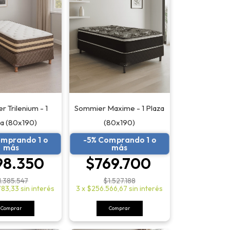
 Trilenium - 1
Sommier Maxime - 1 Plaza
za (80x190)
(80x190)
omprando 1 o
-5% Comprando 1 o
más
más
98.350
$769.700
1.385.547
$1.527.188
783,33
sin interés
3
x
$256.566,67
sin interés
Comprar
Comprar